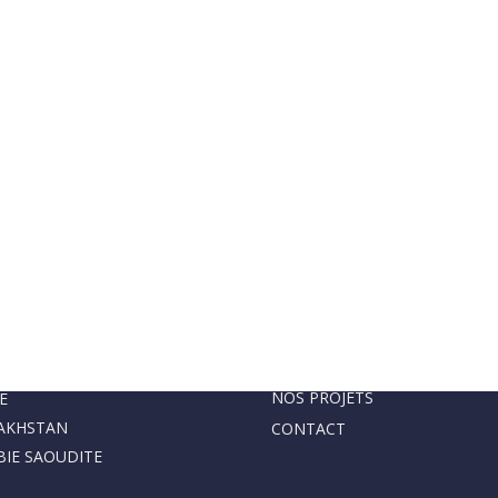
REAUX DE LIAISON
PAGES
ACCUEIL
QUIE
PRESENTATION
ALIE
LISTE DE MACHINES
ÉRIE
NOS PROJETS
E
AKHSTAN
CONTACT
BIE SAOUDITE