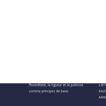
EN-EZ CONSTRUCTION
BU
Notre entreprise a été constituée en
TUR
2002, date depuis laquelle elle a établi
SOM
les concepts tels que la qualité,
ALG
l’honnêteté, la rigueur et la justesse
LIBY
comme principes de base.
KAZ
ARA