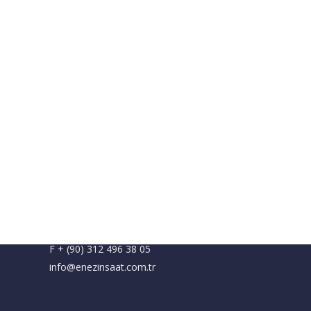
SIEGE SOCIAL
Birlik Mah. 488. Sokak No:7
Çankaya / ANKARA
P + (90) 312 444 36 39
F + (90) 312 496 38 05
info@enezinsaat.com.tr